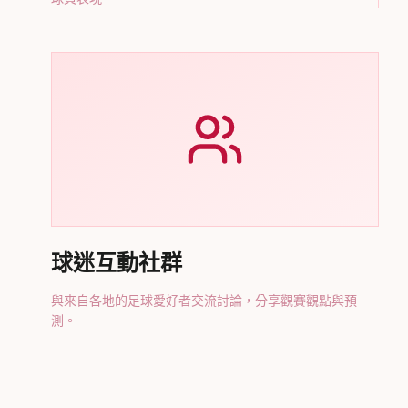
球迷互動社群
與來自各地的足球愛好者交流討論，分享觀賽觀點與預
測。