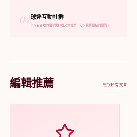
04
球迷互動社群
與來自各地的足球愛好者交流討論，分享觀賽觀點與預測。
編輯推薦
檢視所有文章