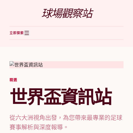
跳至內容
球場觀察站
立即探索
精選
世界盃資訊站
從六大洲視角出發，為您帶來最專業的足球
賽事解析與深度報導。