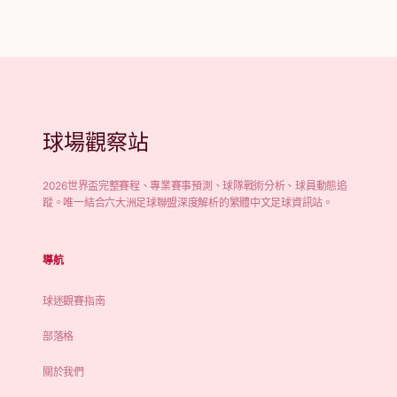
球場觀察站
2026世界盃完整賽程、專業賽事預測、球隊戰術分析、球員動態追
蹤。唯一結合六大洲足球聯盟深度解析的繁體中文足球資訊站。
導航
球迷觀賽指南
部落格
關於我們