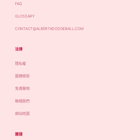
FAQ
GLOSSARY
CONTACT@ALBERTADODGEBALL.COM
法律
隱私權
服務條款
免責聲明
聯絡我們
網站地圖
連接